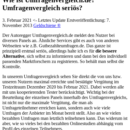
Umfragenvergleich seriös?
3. Februar 2021
<- Letztes Update
Erstveröffentlichung:
7.
November 2013
Geldschiene ®
Der Autoregger Umfragenvergleich.de meldet den Nutzer bei
diversen Panels an. Ähnliche Services gibt es auch von anderen
Webseiten wie z.B. Gutbezahlteumfragen.de. Das ganze ist
prinzipiell erstmal seriös, allerdings halte ich es für
die bessere
Alternative
, sich selbst zu informieren und dann bei den individuell
passenden Marktforschern zu registrieren. So behält man selbst die
Kontrolle.
In unserem Umfragenvergleich sehen Sie direkt die von uns bzw.
unseren Nutzern maximal erreichte und bestätigte Vergütung im
Testzeitraum Dezember 2020 bis Februar 2021. Dabei werden alle
mit uns kooperierenden Tester berücksichtigt. Wichtig bei der
Beurteilung der einzelnen Panels innerhalb des Umfragenvergleichs,
ist nicht nur die maximale Vergütung, die man als
Umfrageteilnehmer erreichen kann, sondern auch wie viele
Umfragen der Anbieter im Monat bereit stellt. Also an wie vielen
bezahlten Umfragen man letztlich teilnehmen kann. Das widerum ist
aber, wie so vieles bei den bezahlten Onlinestudien abhängig vom
Profil des einzelnen Teilnehmers.