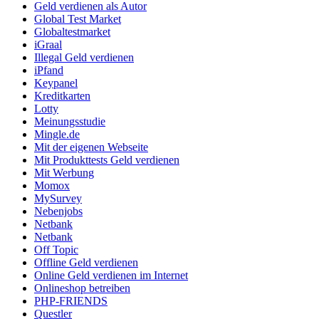
Geld verdienen als Autor
Global Test Market
Globaltestmarket
iGraal
Illegal Geld verdienen
iPfand
Keypanel
Kreditkarten
Lotty
Meinungsstudie
Mingle.de
Mit der eigenen Webseite
Mit Produkttests Geld verdienen
Mit Werbung
Momox
MySurvey
Nebenjobs
Netbank
Netbank
Off Topic
Offline Geld verdienen
Online Geld verdienen im Internet
Onlineshop betreiben
PHP-FRIENDS
Questler