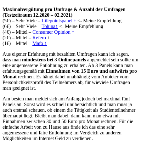
Maximalvergütung pro Umfrage & Anzahl der Umfragen
(Testzeitraum 12.2020 – 02.2021)
(5€) – Sehr Viele –
Lifepointspanel
↑
<- Meine Empfehlung
(6€) – Sehr Viele –
Toluna
↑
<- Meine Empfehlung
(4€) – Mittel –
Consumer Opinion
↑
(2€) – Mittel –
Refero
↑
(1€) – Mittel –
Mafo
↑
Aus eigener Erfahrung mit bezahlten Umfragen kann ich sagen,
dass man
mindestens bei 3 Onlinepanels
angemeldet sein sollte um
eine angemessene Entlohnung zu erhalten. Ab 3 Panels kann man
erfahrungsgemäß mit
Einnahmen von 15 Euro und aufwärts pro
Monat
rechnen. Es hängt dabei unabhängig vom Anbieter vom
Persönlichkeitsprofil des Teilnehmers ab, für wieviele Umfragen
man geeignet ist.
Am besten man meldet sich am Anfang jedoch bei maximal fünf
Panels an. Sonst wird es schnell unübersichtlich und man muss ja
auch erstmal schauen, ob einem die Tätigkeit als Studienteilnehmer
überhaupt liegt. Bleibt man dabei, dann kann man etwa mit
Einnahmen zwischen 30 und 50 Euro pro Monat rechnen. Für die
einfache Arbeit von zu Hause aus finde ich das eine sehr
angemessene und faire Entlohnung im Vergleich zu anderen
Möglichkeiten im Internet Geld zu verdienen.