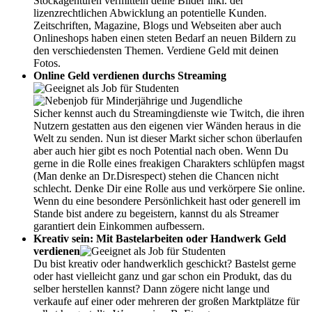
Stockagenturen vermitteln deine Bilder inkl. der
lizenzrechtlichen Abwicklung an potentielle Kunden.
Zeitschriften, Magazine, Blogs und Webseiten aber auch
Onlineshops haben einen steten Bedarf an neuen Bildern zu
den verschiedensten Themen. Verdiene Geld mit deinen
Fotos.
Online Geld verdienen durchs Streaming
Sicher kennst auch du Streamingdienste wie Twitch, die ihren
Nutzern gestatten aus den eigenen vier Wänden heraus in die
Welt zu senden. Nun ist dieser Markt sicher schon überlaufen
aber auch hier gibt es noch Potential nach oben. Wenn Du
gerne in die Rolle eines freakigen Charakters schlüpfen magst
(Man denke an Dr.Disrespect) stehen die Chancen nicht
schlecht. Denke Dir eine Rolle aus und verkörpere Sie online.
Wenn du eine besondere Persönlichkeit hast oder generell im
Stande bist andere zu begeistern, kannst du als Streamer
garantiert dein Einkommen aufbessern.
Kreativ sein: Mit Bastelarbeiten oder Handwerk Geld
verdienen
Du bist kreativ oder handwerklich geschickt? Bastelst gerne
oder hast vielleicht ganz und gar schon ein Produkt, das du
selber herstellen kannst? Dann zögere nicht lange und
verkaufe auf einer oder mehreren der großen Marktplätze für