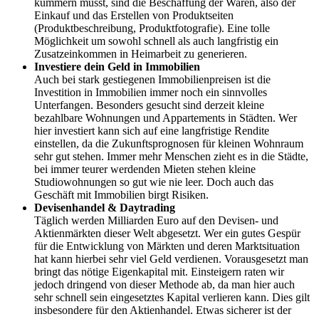
kümmern musst, sind die Beschaffung der Waren, also der
Einkauf und das Erstellen von Produktseiten
(Produktbeschreibung, Produktfotografie). Eine tolle
Möglichkeit um sowohl schnell als auch langfristig ein
Zusatzeinkommen in Heimarbeit zu generieren.
Investiere dein Geld in Immobilien
Auch bei stark gestiegenen Immobilienpreisen ist die
Investition in Immobilien immer noch ein sinnvolles
Unterfangen. Besonders gesucht sind derzeit kleine
bezahlbare Wohnungen und Appartements in Städten. Wer
hier investiert kann sich auf eine langfristige Rendite
einstellen, da die Zukunftsprognosen für kleinen Wohnraum
sehr gut stehen. Immer mehr Menschen zieht es in die Städte,
bei immer teurer werdenden Mieten stehen kleine
Studiowohnungen so gut wie nie leer. Doch auch das
Geschäft mit Immobilien birgt Risiken.
Devisenhandel & Daytrading
Täglich werden Milliarden Euro auf den Devisen- und
Aktienmärkten dieser Welt abgesetzt. Wer ein gutes Gespür
für die Entwicklung von Märkten und deren Marktsituation
hat kann hierbei sehr viel Geld verdienen. Vorausgesetzt man
bringt das nötige Eigenkapital mit. Einsteigern raten wir
jedoch dringend von dieser Methode ab, da man hier auch
sehr schnell sein eingesetztes Kapital verlieren kann. Dies gilt
insbesondere für den Aktienhandel. Etwas sicherer ist der