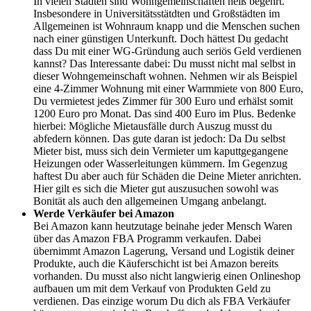
In vielen Städten sind Wohngemeinschaften heiß begehrt.
Insbesondere in Universitätsstätdten und Großstädten im
Allgemeinen ist Wohnraum knapp und die Menschen suchen
nach einer günstigen Unterkunft. Doch hättest Du gedacht
dass Du mit einer WG-Gründung auch seriös Geld verdienen
kannst? Das Interessante dabei: Du musst nicht mal selbst in
dieser Wohngemeinschaft wohnen. Nehmen wir als Beispiel
eine 4-Zimmer Wohnung mit einer Warmmiete von 800 Euro,
Du vermietest jedes Zimmer für 300 Euro und erhälst somit
1200 Euro pro Monat. Das sind 400 Euro im Plus. Bedenke
hierbei: Mögliche Mietausfälle durch Auszug musst du
abfedern können. Das gute daran ist jedoch: Da Du selbst
Mieter bist, muss sich dein Vermieter um kaputtgegangene
Heizungen oder Wasserleitungen kümmern. Im Gegenzug
haftest Du aber auch für Schäden die Deine Mieter anrichten.
Hier gilt es sich die Mieter gut auszusuchen sowohl was
Bonität als auch den allgemeinen Umgang anbelangt.
Werde Verkäufer bei Amazon
Bei Amazon kann heutzutage beinahe jeder Mensch Waren
über das Amazon FBA Programm verkaufen. Dabei
übernimmt Amazon Lagerung, Versand und Logistik deiner
Produkte, auch die Käuferschicht ist bei Amazon bereits
vorhanden. Du musst also nicht langwierig einen Onlineshop
aufbauen um mit dem Verkauf von Produkten Geld zu
verdienen. Das einzige worum Du dich als FBA Verkäufer