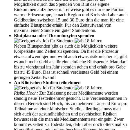
Möglichkeit durch das Spenden von Blut das eigene
Einkommen aufzubessern. Teilweise gibt es nur eine Portion
warme Erbsensuppe, je nach Region und Kreis sind aber auch
Geldbeträge zwischen 15 und 30 Euro drin die man für eine
einfache Blutspende erhält. Für den Zeitaufwand von
maximal einer Stunde ein guter Stundenlohn.
Blutplasma oder Thrombozyten spenden
Neben Blutspenden gibt es auch die Möglichkeit weitere
Körpersäfte und Zellen zu spenden. Da hier die Prozedur
etwas aufwendiger und wohl auch etwas risikoreicher ist, gibt
es auch mehr Geld als für eine einfache Blutspende. Man darf
bis zu vierzigmal im Jahr spenden gehen und erhält pro Gabe
bis zu 45 Euro. Das ist schnell verdientes Geld bei einem
geringen Zeitaufwand!
An Klinischen Studien teilnehmen
Risiko Hoch:
Zur Zulassung neuer Medikamente werden
ständig neue Testteilnehmer gesucht. Die Verdienstspannen in
diesem Bereich sind Hoch, bis zu mehreren Tausend Euro pro
Teilnahme an einer klinischen Studie, allerdings muss man
sich auch der gesundheitlichen und psychischen Risiken
bewusst sein die man als Medikamententester eingeht. Zwar
kommt es selten zu Todesfällen, dafür aber doch öfters mal zu
Komplikationen oder unerwünschten Nebenwirkungen.