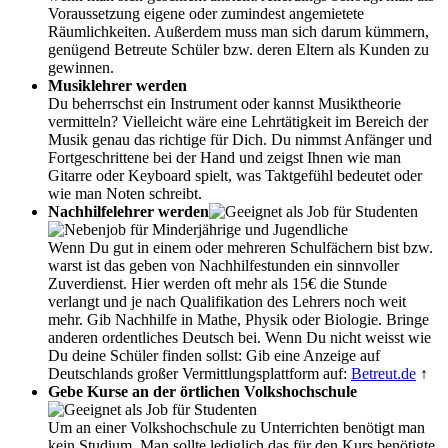
Voraussetzung eigene oder zumindest angemietete
Räumlichkeiten. Außerdem muss man sich darum kümmern,
genügend Betreute Schüler bzw. deren Eltern als Kunden zu
gewinnen.
Musiklehrer werden
Du beherrschst ein Instrument oder kannst Musiktheorie
vermitteln? Vielleicht wäre eine Lehrtätigkeit im Bereich der
Musik genau das richtige für Dich. Du nimmst Anfänger und
Fortgeschrittene bei der Hand und zeigst Ihnen wie man
Gitarre oder Keyboard spielt, was Taktgefühl bedeutet oder
wie man Noten schreibt.
Nachhilfelehrer werden
Wenn Du gut in einem oder mehreren Schulfächern bist bzw.
warst ist das geben von Nachhilfestunden ein sinnvoller
Zuverdienst. Hier werden oft mehr als 15€ die Stunde
verlangt und je nach Qualifikation des Lehrers noch weit
mehr. Gib Nachhilfe in Mathe, Physik oder Biologie. Bringe
anderen ordentliches Deutsch bei. Wenn Du nicht weisst wie
Du deine Schüler finden sollst: Gib eine Anzeige auf
Deutschlands großer Vermittlungsplattform auf:
Betreut.de
↑
Gebe Kurse an der örtlichen Volkshochschule
Um an einer Volkshochschule zu Unterrichten benötigt man
kein Studium. Man sollte lediglich das für den Kurs benötigte