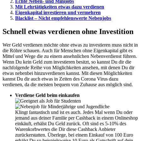
Echte Neben- und Minijobs
Mit Lehrtätigkeiten etwas dazu verdienen
Eigenkapital investieren und vermehren
Blacklist – Nicht empfehlenswerte Nebenjobs
Schnell etwas verdienen ohne Investition
Wer Geld verdienen möchte ohne etwas zu investieren muss nicht in
die Röhre schauen. Auch für Menschen ohne Eigenkapital gibt es
Mittel und Wege die zu einem ansehnlichen Nebenverdienst führen.
Wenn Du kein Geld zum investieren besitzt, so kannst Du dir die
nachfolgende Reihe von Möglichkeiten ansehen, mit denen Du dir
etwas nebenbei hinzuverdienen kannst. Mit diesen Möglichkeiten
kannst Du dir auch etwas in Zeiten des Corona Virus dazu
verdienen, da die meisten bequem von Zuhause aus möglich sind.
Verdiene Geld beim einkaufen
Klingt fantastisch und ist es auch. Jedes Mal wenn Du oder
jemand aus deiner Familie per Cashback in einem Onlineshop
einkäuft, erhälst Du Geld zurück. Oft sind es 5-10% des
Warenkorbwertes die Dir diese Cashback Anbieter
zurückerstatten. Überlege, bei einem Einkauf von 100 Euro
erhälst Du so beispielsweise 10 Euro als Gutschrift auf dein