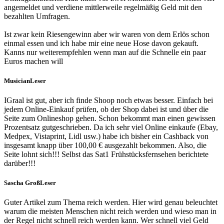
angemeldet und verdiene mittlerweile regelmäßig Geld mit den
bezahlten Umfragen.
Ist zwar kein Riesengewinn aber wir waren von dem Erlös schon
einmal essen und ich habe mir eine neue Hose davon gekauft.
Kanns nur weiterempfehlen wenn man auf die Schnelle ein paar
Euros machen will
Musician
Leser
IGraal ist gut, aber ich finde Shoop noch etwas besser. Einfach bei
jedem Online-Einkauf prüfen, ob der Shop dabei ist und über die
Seite zum Onlineshop gehen. Schon bekommt man einen gewissen
Prozentsatz gutgeschrieben. Da ich sehr viel Online einkaufe (Ebay,
Medpex, Vistaprint, Lidl usw.) habe ich bisher ein Cashback von
insgesamt knapp über 100,00 € ausgezahlt bekommen. Also, die
Seite lohnt sich!!! Selbst das Sat1 Frühstücksfernsehen berichtete
darüber!!!
Sascha Groß
Leser
Guter Artikel zum Thema reich werden. Hier wird genau beleuchtet
warum die meisten Menschen nicht reich werden und wieso man in
der Regel nicht schnell reich werden kann. Wer schnell viel Geld