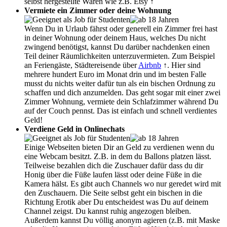
selbst hergestellte Waren wie z.B. Etsy ↑
Vermiete ein Zimmer oder deine Wohnung
Wenn Du in Urlaub fährst oder generell ein Zimmer frei hast
in deiner Wohnung oder deinem Haus, welches Du nicht
zwingend benötigst, kannst Du darüber nachdenken einen
Teil deiner Räumlichkeiten unterzuvermieten. Zum Beispiel
an Feriengäste, Städtereisende über
Airbnb
↑. Hier sind
mehrere hundert Euro im Monat drin und im besten Falle
musst du nichts weiter dafür tun als ein bischen Ordnung zu
schaffen und dich anzumelden. Das geht sogar mit einer zwei
Zimmer Wohnung, vermiete dein Schlafzimmer während Du
auf der Couch pennst. Das ist einfach und schnell verdientes
Geld!
Verdiene Geld in Onlinechats
Einige Webseiten bieten Dir an Geld zu verdienen wenn du
eine Webcam besitzt. Z.B. in dem du Ballons platzen lässt.
Teilweise bezahlen dich die Zuschauer dafür dass du dir
Honig über die Füße laufen lässt oder deine Füße in die
Kamera hälst. Es gibt auch Channels wo nur geredet wird mit
den Zuschauern. Die Seite selbst geht ein bischen in die
Richtung Erotik aber Du entscheidest was Du auf deinem
Channel zeigst. Du kannst ruhig angezogen bleiben.
Außerdem kannst Du völlig anonym agieren (z.B. mit Maske