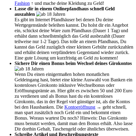
Fashion
↑ und mache deine Kleidung zu Geld!
Lasse dir in einem Onlinepfandhaus schnell Geld
auszahlen
Es gibt im Internet Pfandhäuser bei denen Du deine
Wertgegenstände beleihen kannst. Du holst dir ein Angebot
ein, schickst deine Ware zum Pfandhaus (Dauer 1 Tag) und
erhälst dann schnellstmöglich das Geld ausbezahlt (Dauer
teilweise nur 1-2 Tage). Das tolle an einem Pfandhaus, Du
kannst das Geld zuzüglich einer kleinen Gebühr zurückzahlen
und erhälst deinen verpfändeten Gegenstand wieder zurück.
Eine gute Lösung um kurzfristig an Geld zu kommen!
Sichere Dir einen Bonus beim Wechsel deines Girokontos
Wenn Du einen einigermaßen hohen monatlichen
Geldeingang hast, bietet eine kleine Auswahl von Banken ein
kostenloses Girokonto inklusive Wechselbonus oder
Eröffnungsprämie an. Hier gibt es zwischen 50 und 200 Euro
zu verdienen und als Bonus hast du ein kostenloses
Girokonto, das in der Regel viel günstiger ist, als die Kontos
bei den Hausbanken. Die
Kontoeröffnung
→ geht schnell,
man spart zusätzlich noch Geld ein und bekommt einen
Bonus. Woraus wartest Du noch? Hinweis: Das Girokonto
muss benutzt werden, damit man den Bonus erhält. Also lasse
Dir dorthin Gehalt, Taschengeld oder ähnliches überweisen.
Schreibe Artikel und Beschreibungstexte