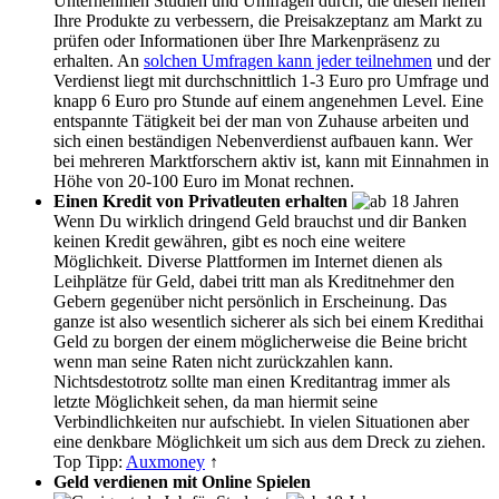
Unternehmen Studien und Umfragen durch, die diesen helfen
Ihre Produkte zu verbessern, die Preisakzeptanz am Markt zu
prüfen oder Informationen über Ihre Markenpräsenz zu
erhalten. An
solchen Umfragen kann jeder teilnehmen
und der
Verdienst liegt mit durchschnittlich 1-3 Euro pro Umfrage und
knapp 6 Euro pro Stunde auf einem angenehmen Level. Eine
entspannte Tätigkeit bei der man von Zuhause arbeiten und
sich einen beständigen Nebenverdienst aufbauen kann. Wer
bei mehreren Marktforschern aktiv ist, kann mit Einnahmen in
Höhe von 20-100 Euro im Monat rechnen.
Einen Kredit von Privatleuten erhalten
Wenn Du wirklich dringend Geld brauchst und dir Banken
keinen Kredit gewähren, gibt es noch eine weitere
Möglichkeit. Diverse Plattformen im Internet dienen als
Leihplätze für Geld, dabei tritt man als Kreditnehmer den
Gebern gegenüber nicht persönlich in Erscheinung. Das
ganze ist also wesentlich sicherer als sich bei einem Kredithai
Geld zu borgen der einem möglicherweise die Beine bricht
wenn man seine Raten nicht zurückzahlen kann.
Nichtsdestotrotz sollte man einen Kreditantrag immer als
letzte Möglichkeit sehen, da man hiermit seine
Verbindlichkeiten nur aufschiebt. In vielen Situationen aber
eine denkbare Möglichkeit um sich aus dem Dreck zu ziehen.
Top Tipp:
Auxmoney
↑
Geld verdienen mit Online Spielen