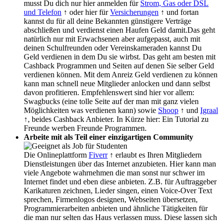
musst Du dich nur hier anmelden für
Strom, Gas oder DSL
und Telefon
↑ oder hier für
Versicherungen
↑ und fortan
kannst du für all deine Bekannten günstigere Verträge
abschließen und verdienst einen Haufen Geld damit.Das geht
natürlich nur mit Erwachsenen aber aufgepasst, auch mit
deinen Schulfreunden oder Vereinskameraden kannst Du
Geld verdienen in dem Du sie wirbst. Das geht am besten mit
Cashback Programmen und Seiten auf denen Sie selber Geld
verdienen können. Mit dem Anreiz Geld verdienen zu können
kann man schnell neue Mitglieder anlocken und dann selbst
davon profitieren. Empfehlenswert sind hier vor allem:
Swagbucks (eine tolle Seite auf der man mit ganz vielen
Möglichkeiten was verdienen kann) sowie
Shoop
↑ und
Igraal
↑, beides Cashback Anbieter. In Kürze hier: Ein Tutorial zu
Freunde werben Freunde Programmen.
Arbeite mit als Teil einer einzigartigen Community
Die Onlineplattform
Fiverr
↑ erlaubt es Ihren Mitgliedern
Dienstleistungen über das Internet anzubieten. Hier kann man
viele Angebote wahrnehmen die man sonst nur schwer im
Internet findet und eben diese anbieten. Z.B. für Auftraggeber
Karikaturen zeichnen, Lieder singen, einen Voice-Over Text
sprechen, Firmenlogos designen, Webseiten übersetzen,
Programmierarbeiten anbieten und ähnliche Tätigkeiten für
die man nur selten das Haus verlassen muss. Diese lassen sich