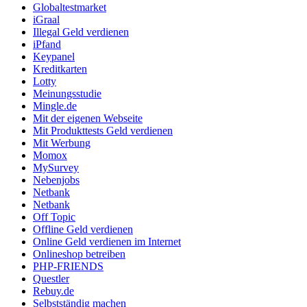
Globaltestmarket
iGraal
Illegal Geld verdienen
iPfand
Keypanel
Kreditkarten
Lotty
Meinungsstudie
Mingle.de
Mit der eigenen Webseite
Mit Produkttests Geld verdienen
Mit Werbung
Momox
MySurvey
Nebenjobs
Netbank
Netbank
Off Topic
Offline Geld verdienen
Online Geld verdienen im Internet
Onlineshop betreiben
PHP-FRIENDS
Questler
Rebuy.de
Selbstständig machen