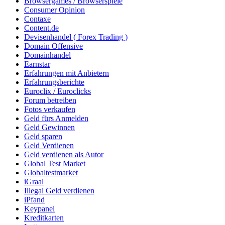
Browsergames / Browserspiele
Consumer Opinion
Contaxe
Content.de
Devisenhandel ( Forex Trading )
Domain Offensive
Domainhandel
Earnstar
Erfahrungen mit Anbietern
Erfahrungsberichte
Euroclix / Euroclicks
Forum betreiben
Fotos verkaufen
Geld fürs Anmelden
Geld Gewinnen
Geld sparen
Geld Verdienen
Geld verdienen als Autor
Global Test Market
Globaltestmarket
iGraal
Illegal Geld verdienen
iPfand
Keypanel
Kreditkarten