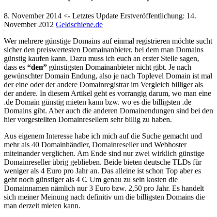
8. November 2014
<- Letztes Update
Erstveröffentlichung:
14.
November 2012
Geldschiene.de
Wer mehrere günstige Domains auf einmal registrieren möchte sucht
sicher den preiswertesten Domainanbieter, bei dem man Domains
günstig kaufen kann. Dazu muss ich euch an erster Stelle sagen,
dass es
“den”
günstigsten Domainanbieter nicht gibt. Je nach
gewünschter Domain Endung, also je nach Toplevel Domain ist mal
der eine oder der andere Domainregistrar im Vergleich billiger als
der andere. In diesem Artikel geht es vorrangig darum, wo man eine
.de Domain günstig mieten kann bzw. wo es die billigsten .de
Domains gibt. Aber auch die anderen Domainendungen sind bei den
hier vorgestellten Domainresellern sehr billig zu haben.
Aus eigenem Interesse habe ich mich auf die Suche gemacht und
mehr als 40 Domainhändler, Domainreseller und Webhoster
miteinander verglichen. Am Ende sind nur zwei wirklich günstige
Domainreseller übrig geblieben. Beide bieten deutsche TLDs für
weniger als 4 Euro pro Jahr an. Das alleine ist schon Top aber es
geht noch günstiger als 4 €. Um genau zu sein kosten die
Domainnamen nämlich nur 3 Euro bzw. 2,50 pro Jahr. Es handelt
sich meiner Meinung nach definitiv um die billigsten Domains die
man derzeit mieten kann.