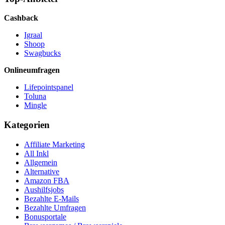
Cashback
Igraal
Shoop
Swagbucks
Onlineumfragen
Lifepointspanel
Toluna
Mingle
Kategorien
Affiliate Marketing
All Inkl
Allgemein
Alternative
Amazon FBA
Aushilfsjobs
Bezahlte E-Mails
Bezahlte Umfragen
Bonusportale