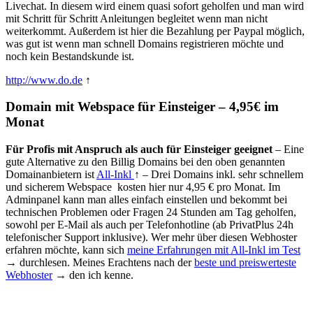
Livechat. In diesem wird einem quasi sofort geholfen und man wird
mit Schritt für Schritt Anleitungen begleitet wenn man nicht
weiterkommt. Außerdem ist hier die Bezahlung per Paypal möglich,
was gut ist wenn man schnell Domains registrieren möchte und
noch kein Bestandskunde ist.
http://www.do.de
↑
Domain mit Webspace für Einsteiger – 4,95€ im
Monat
Für Profis mit Anspruch als auch für Einsteiger geeignet
– Eine
gute Alternative zu den Billig Domains bei den oben genannten
Domainanbietern ist
All-Inkl
↑ – Drei Domains inkl. sehr schnellem
und sicherem Webspace kosten hier nur 4,95 € pro Monat. Im
Adminpanel kann man alles einfach einstellen und bekommt bei
technischen Problemen oder Fragen 24 Stunden am Tag geholfen,
sowohl per E-Mail als auch per Telefonhotline (ab PrivatPlus 24h
telefonischer Support inklusive). Wer mehr über diesen Webhoster
erfahren möchte, kann sich
meine Erfahrungen mit All-Inkl im Test
→ durchlesen. Meines Erachtens nach der
beste und preiswerteste
Webhoster
→ den ich kenne.