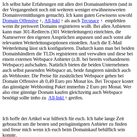
Ich selbst habe Erfahrungen mit allen drei Domainanbietern (und in
der Vergangenheit noch mit weiteren weniger erwähnenswerten
Domainvermittlungen gemacht). Ich kann guten Gewissens sowohl
Domain Offensive
↑,
All-Inkl
↑ als auch
Tecspace
↑ empfehlen
wenn ihr preiswert Domains registrieren wollt. Bei allen Anbietern
kann man 301-Redirects (301 Weiterleitungen) einrichten, die
Nameserver den eigenen Ansprüchen anpassen und auch sonst alle
relevanten Weiterleitungsoptionen einstellen. Auch die E-Mail
Weiterleitung lässt sich konfigurieren. Dadurch kann man bei beiden
Domainhändlern die TLDs registrieren und verwalten und diese bei
einem externen Webspace Anbieter (z.B. bei bereits vorhandenem
Webspace) aufschalten. Natürlich bieten die beiden Unternehmen
auch selbst passenden Webspace an, beide fungieren nämlich auch
als Webhoster. Die Preise für zusätzlichen Webspace gehen bei
Domain Offensive ab 0,49 Euro pro Monat los. Bei Tecspace kostet
das günstigste Webhosting Paket immerhin 2 Euro pro Monat. Wer
also eine günstige Domain kaufen gleichzeitig auch Webspace
benötigt sollte imho zu
All-Inkl
↑ greifen.
Ich hoffe der Artikel war hilfreich für euch. Ich habe lange Zeit
gebraucht um die besten und preisgünstigsten Anbieter zu finden
und freue mich wenn ich euch beim Domainkauf behilflich sein
konnte.