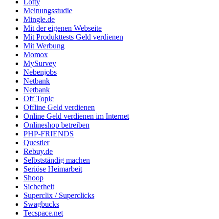
Lotty
Meinungsstudie
Mingle.de
Mit der eigenen Webseite
Mit Produkttests Geld verdienen
Mit Werbung
Momox
MySurvey
Nebenjobs
Netbank
Netbank
Off Topic
Offline Geld verdienen
Online Geld verdienen im Internet
Onlineshop betreiben
PHP-FRIENDS
Questler
Rebuy.de
Selbstständig machen
Seriöse Heimarbeit
Shoop
Sicherheit
Superclix / Superclicks
Swagbucks
Tecspace.net