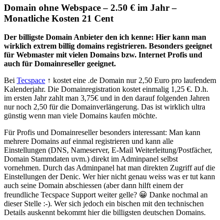
Domain ohne Webspace – 2.50 € im Jahr –
Monatliche Kosten 21 Cent
Der billigste Domain Anbieter den ich kenne: Hier kann man
wirklich extrem billig domains registrieren. Besonders geeignet
für Webmaster mit vielen Domains bzw. Internet Profis und
auch für Domainreseller geeignet.
Bei
Tecspace
↑ kostet eine .de Domain nur 2,50 Euro pro laufendem
Kalenderjahr. Die Domainregistration kostet einmalig 1,25 €. D.h.
im ersten Jahr zahlt man 3,75€ und in den darauf folgenden Jahren
nur noch 2,50 für die Domainverlängerung. Das ist wirklich ultra
günstig wenn man viele Domains kaufen möchte.
Für Profis und Domainreseller besonders interessant: Man kann
mehrere Domains auf einmal registrieren und kann alle
Einstellungen (DNS, Nameserver, E-Mail Weiterleitung/Postfächer,
Domain Stammdaten uvm.) direkt im Adminpanel selbst
vornehmen. Durch das Adminpanel hat man direkten Zugriff auf die
Einstellungen der Denic. Wer hier nicht genau weiss was er tut kann
auch seine Domain abschiessen (aber dann hilft einem der
freundliche Tecspace Support weiter gelle? 😀 Danke nochmal an
dieser Stelle :-). Wer sich jedoch ein bischen mit den technischen
Details auskennt bekommt hier die billigsten deutschen Domains.