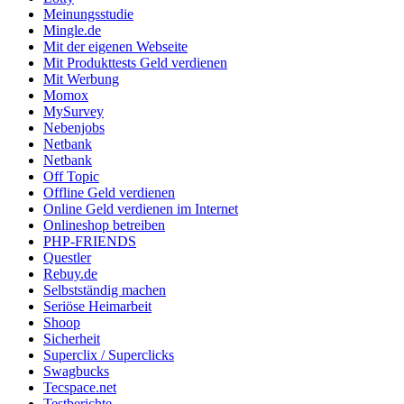
Meinungsstudie
Mingle.de
Mit der eigenen Webseite
Mit Produkttests Geld verdienen
Mit Werbung
Momox
MySurvey
Nebenjobs
Netbank
Netbank
Off Topic
Offline Geld verdienen
Online Geld verdienen im Internet
Onlineshop betreiben
PHP-FRIENDS
Questler
Rebuy.de
Selbstständig machen
Seriöse Heimarbeit
Shoop
Sicherheit
Superclix / Superclicks
Swagbucks
Tecspace.net
Testberichte