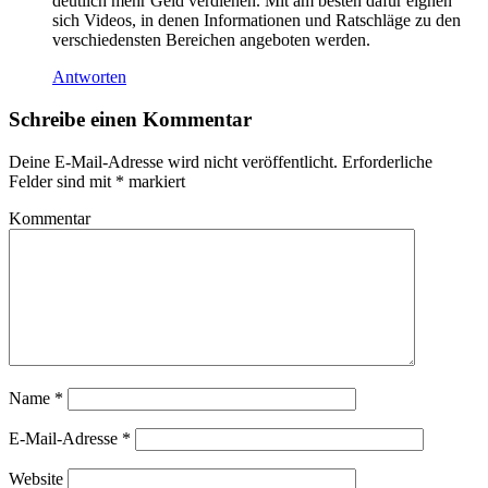
deutlich mehr Geld verdienen. Mit am besten dafür eignen
sich Videos, in denen Informationen und Ratschläge zu den
verschiedensten Bereichen angeboten werden.
Antworten
Schreibe einen Kommentar
Deine E-Mail-Adresse wird nicht veröffentlicht.
Erforderliche
Felder sind mit
*
markiert
Kommentar
Name
*
E-Mail-Adresse
*
Website