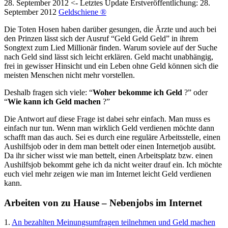
28. September 2012
<- Letztes Update
Erstveröffentlichung:
28.
September 2012
Geldschiene ®
Die Toten Hosen haben darüber gesungen, die Ärzte und auch bei
den Prinzen lässt sich der Ausruf “Geld Geld Geld” in ihrem
Songtext zum Lied Millionär finden. Warum soviele auf der Suche
nach Geld sind lässt sich leicht erklären. Geld macht unabhängig,
frei in gewisser Hinsicht und ein Leben ohne Geld können sich die
meisten Menschen nicht mehr vorstellen.
Deshalb fragen sich viele: “
Woher bekomme ich Geld
?” oder
“
Wie kann ich Geld machen
?”
Die Antwort auf diese Frage ist dabei sehr einfach. Man muss es
einfach nur tun. Wenn man wirklich Geld verdienen möchte dann
schafft man das auch. Sei es durch eine reguläre Arbeitsstelle, einen
Aushilfsjob oder in dem man bettelt oder einen Internetjob ausübt.
Da ihr sicher wisst wie man bettelt, einen Arbeitsplatz bzw. einen
Aushilfsjob bekommt gehe ich da nicht weiter drauf ein. Ich möchte
euch viel mehr zeigen wie man im Internet leicht Geld verdienen
kann.
Arbeiten von zu Hause – Nebenjobs im Internet
1.
An bezahlten Meinungsumfragen teilnehmen und Geld machen