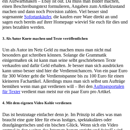
ein Aufwärtshaken – Ebay ist out. Da muss man Bilder machen,
einen Beschreibungstext formulieren, Angaben zum Artikelzustand
machen und dann noch Provision zahlen. Viel besser sind
sogenannte
Sofortankäufer
, die kaufen eure Ware direkt an und
sagen euch bereits auf ihrer Homepage wieviel Sie euch für dies und
jenes bezahlen werden.
3. Als Autor Knete machen und Texte veröffentlichen
Um als Autor im Netz Geld zu machen muss man nicht mal
besonders gut schreiben können. Solange die Grammatik
einigermaßen ok ist kann man seine selbt geschriebenen Texte
verkaufen und dafür Geld erhalten. Je besser man sich ausdrücken
kann umso besser sind hier die Verdienstchancen. Von ein paar Euro
für 300 Wörter geht die Verdienstspanne bis zu 100 Euro für einen
kleineren Fachartikel. Allerdings muss man sich selbst um Aufträge
bemühen wenn man gut verdienen will – Bei den
Auftragsportalen
für Texter
verdient man meist nur ein paar Euro pro Artikel.
4. Mit dem eigenen Video Kohle verdienen
Das ist heutzutage einfacher denn je. Im Prinzip ist alles was man
braucht eine gute Idee für etwas lustiges, spektakuläres oder
draufgängerisches und ein bischen Glück. Wenn sich ein Video