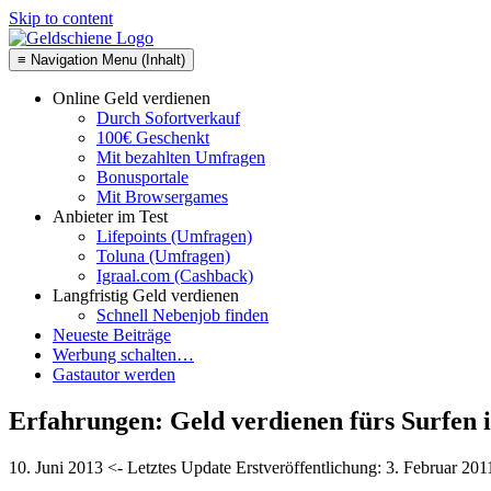
Skip to content
≡ Navigation Menu (Inhalt)
Online Geld verdienen
Durch Sofortverkauf
100€ Geschenkt
Mit bezahlten Umfragen
Bonusportale
Mit Browsergames
Anbieter im Test
Lifepoints (Umfragen)
Toluna (Umfragen)
Igraal.com (Cashback)
Langfristig Geld verdienen
Schnell Nebenjob finden
Neueste Beiträge
Werbung schalten…
Gastautor werden
Erfahrungen: Geld verdienen fürs Surfen 
10. Juni 2013
<- Letztes Update
Erstveröffentlichung:
3. Februar 201