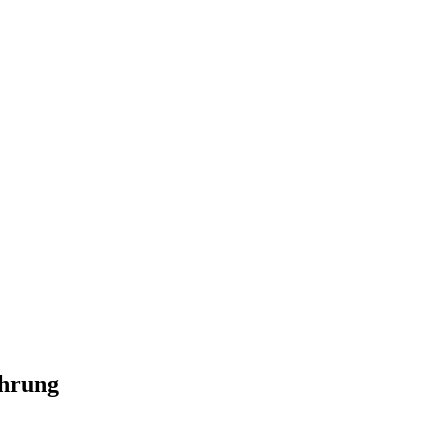
ahrung