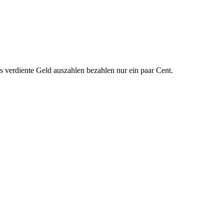
s verdiente Geld auszahlen bezahlen nur ein paar Cent.