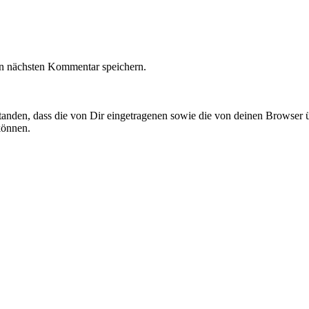
n nächsten Kommentar speichern.
anden, dass die von Dir eingetragenen sowie die von deinen Browser üb
können.