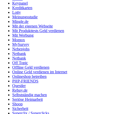
Keypanel
Kreditkarten
Lotty
Meinungsstudie
Mingle.de
Mit der eigenen Webseite
Mit Produkttests Geld verdienen
Mit Werbung
Momox
MySurvey
Nebenjobs
Netbank
Netbank
Off Topic
Offline Geld verdienen
Online Geld verdienen im Internet
Onlineshop betreiben
PHP-FRIENDS
Questler
Rebuy.de
Selbstständig machen
Seriöse Heimarbeit
Shoop
Sicherheit
Superclix / Superclicks