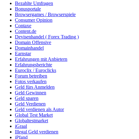
Bezahlte Umfragen
Bonusportale
Browsergames / Browserspiele
Consumer Opinion
Contaxe
Content.de
Devisenhandel ( Forex Trading )
Domain Offensive
Domainhandel
Earnstar
Erfahrungen mit Anbietern
Erfahrungsberichte
Euroclix / Euroclicks
Forum betreiben
Fotos verkaufen
Geld fürs Anmelden
Geld Gewinnen
Geld sparen
Geld Verdienen
Geld verdienen als Autor
Global Test Market
Globaltestmarket
iGraal
Illegal Geld verdienen
iPfand