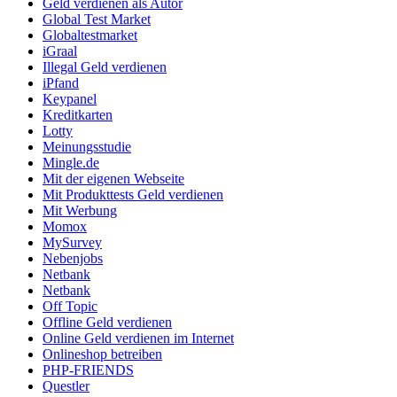
Geld verdienen als Autor
Global Test Market
Globaltestmarket
iGraal
Illegal Geld verdienen
iPfand
Keypanel
Kreditkarten
Lotty
Meinungsstudie
Mingle.de
Mit der eigenen Webseite
Mit Produkttests Geld verdienen
Mit Werbung
Momox
MySurvey
Nebenjobs
Netbank
Netbank
Off Topic
Offline Geld verdienen
Online Geld verdienen im Internet
Onlineshop betreiben
PHP-FRIENDS
Questler