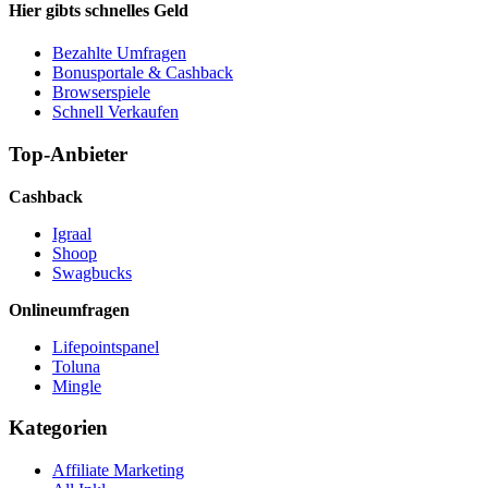
Hier gibts schnelles Geld
Bezahlte Umfragen
Bonusportale & Cashback
Browserspiele
Schnell Verkaufen
Top-Anbieter
Cashback
Igraal
Shoop
Swagbucks
Onlineumfragen
Lifepointspanel
Toluna
Mingle
Kategorien
Affiliate Marketing