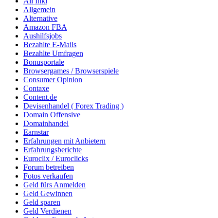
All Inkl
Allgemein
Alternative
Amazon FBA
Aushilfsjobs
Bezahlte E-Mails
Bezahlte Umfragen
Bonusportale
Browsergames / Browserspiele
Consumer Opinion
Contaxe
Content.de
Devisenhandel ( Forex Trading )
Domain Offensive
Domainhandel
Earnstar
Erfahrungen mit Anbietern
Erfahrungsberichte
Euroclix / Euroclicks
Forum betreiben
Fotos verkaufen
Geld fürs Anmelden
Geld Gewinnen
Geld sparen
Geld Verdienen