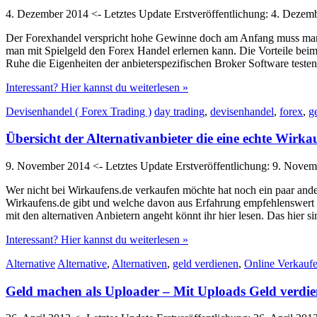
4. Dezember 2014
<- Letztes Update
Erstveröffentlichung:
4. Dezem
Der Forexhandel verspricht hohe Gewinne doch am Anfang muss man 
man mit Spielgeld den Forex Handel erlernen kann. Die Vorteile beim
Ruhe die Eigenheiten der anbieterspezifischen Broker Software teste
Interessant? Hier kannst du weiterlesen »
Devisenhandel ( Forex Trading )
day trading
,
devisenhandel
,
forex
,
g
Übersicht der Alternativanbieter die eine echte Wirkau
9. November 2014
<- Letztes Update
Erstveröffentlichung:
9. Novem
Wer nicht bei Wirkaufens.de verkaufen möchte hat noch ein paar ande
Wirkaufens.de gibt und welche davon aus Erfahrung empfehlenswert si
mit den alternativen Anbietern angeht könnt ihr hier lesen. Das hier si
Interessant? Hier kannst du weiterlesen »
Alternative
Alternative
,
Alternativen
,
geld verdienen
,
Online Verkauf
Geld machen als Uploader – Mit Uploads Geld verdi