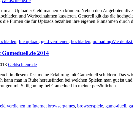
3
Geldschiene.de
n um als Uploader Geld machen zu können. Neben den Angeboten diver
hochladen und Werbeeinahmen kassieren. Generell gilt das die hochgela
s die Firmen die für Uploads bezahlen ihre eigenen Einnahmen durch 
hochladen
,
file upload
,
geld verdienen
,
hochladen
,
uploading
Wie denkst
t Gameduell.de 2014
2013
Geldschiene.de
 euch in diesem Test meine Erfahrung mit Gameduell schildern. Das wi
urch kann man in Ruhe herausfinden bei welchen Spielen man gut ist 
ahrungen mit Skillgaming bei Gameduell In meiner persönlichen
ld verdienen im Internet
browsergames
,
browserspiele
,
game-duell
,
ga