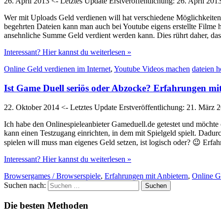
26. April 2013
<- Letztes Update
Erstveröffentlichung:
26. April 201
Wer mit Uploads Geld verdienen will hat verschiedene Möglichkeite
begehrten Dateien kann man auch bei Youtube eigens erstellte Filme 
ansehnliche Summe Geld verdient werden kann. Dies rührt daher, das
Interessant? Hier kannst du weiterlesen »
Online Geld verdienen im Internet
,
Youtube Videos machen
dateien 
Ist Game Duell seriös oder Abzocke? Erfahrungen mi
22. Oktober 2014
<- Letztes Update
Erstveröffentlichung:
21. März 
Ich habe den Onlinespieleanbieter Gameduell.de getestet und möchte
kann einen Testzugang einrichten, in dem mit Spielgeld spielt. Dad
spielen will muss man eigenes Geld setzen, ist logisch oder? 😉 Erf
Interessant? Hier kannst du weiterlesen »
Browsergames / Browserspiele
,
Erfahrungen mit Anbietern
,
Online Ge
Suchen nach:
Die besten Methoden