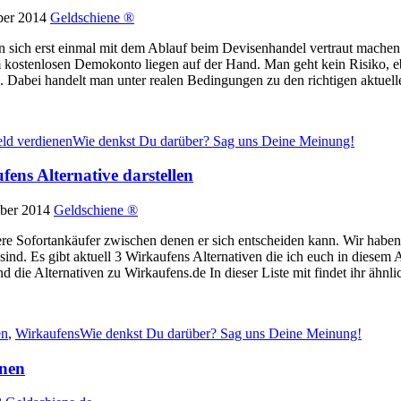
ber 2014
Geldschiene ®
sich erst einmal mit dem Ablauf beim Devisenhandel vertraut machen
 kostenlosen Demokonto liegen auf der Hand. Man geht kein Risiko, eb
n. Dabei handelt man unter realen Bedingungen zu den richtigen aktuell
eld verdienen
Wie denkst Du darüber? Sag uns Deine Meinung!
fens Alternative darstellen
ber 2014
Geldschiene ®
re Sofortankäufer zwischen denen er sich entscheiden kann. Wir haben
nd. Es gibt aktuell 3 Wirkaufens Alternativen die ich euch in diesem 
nd die Alternativen zu Wirkaufens.de In dieser Liste mit findet ihr ähnli
en
,
Wirkaufens
Wie denkst Du darüber? Sag uns Deine Meinung!
enen