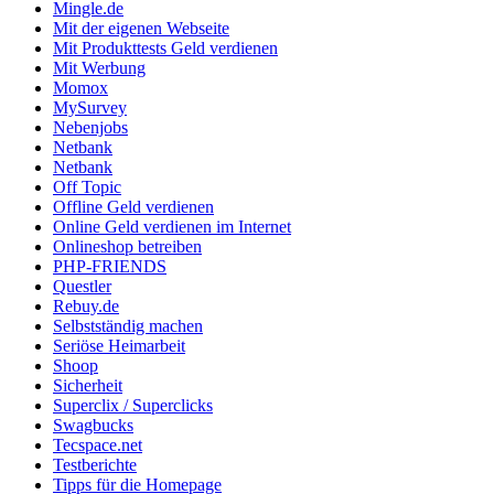
Mingle.de
Mit der eigenen Webseite
Mit Produkttests Geld verdienen
Mit Werbung
Momox
MySurvey
Nebenjobs
Netbank
Netbank
Off Topic
Offline Geld verdienen
Online Geld verdienen im Internet
Onlineshop betreiben
PHP-FRIENDS
Questler
Rebuy.de
Selbstständig machen
Seriöse Heimarbeit
Shoop
Sicherheit
Superclix / Superclicks
Swagbucks
Tecspace.net
Testberichte
Tipps für die Homepage