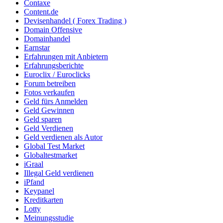
Contaxe
Content.de
Devisenhandel ( Forex Trading )
Domain Offensive
Domainhandel
Earnstar
Erfahrungen mit Anbietern
Erfahrungsberichte
Euroclix / Euroclicks
Forum betreiben
Fotos verkaufen
Geld fürs Anmelden
Geld Gewinnen
Geld sparen
Geld Verdienen
Geld verdienen als Autor
Global Test Market
Globaltestmarket
iGraal
Illegal Geld verdienen
iPfand
Keypanel
Kreditkarten
Lotty
Meinungsstudie