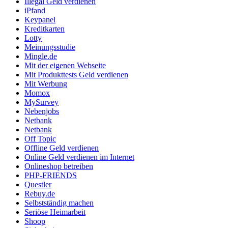
Illegal Geld verdienen
iPfand
Keypanel
Kreditkarten
Lotty
Meinungsstudie
Mingle.de
Mit der eigenen Webseite
Mit Produkttests Geld verdienen
Mit Werbung
Momox
MySurvey
Nebenjobs
Netbank
Netbank
Off Topic
Offline Geld verdienen
Online Geld verdienen im Internet
Onlineshop betreiben
PHP-FRIENDS
Questler
Rebuy.de
Selbstständig machen
Seriöse Heimarbeit
Shoop