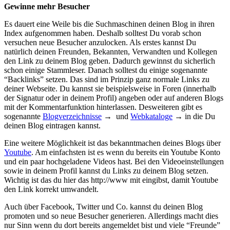
Gewinne mehr Besucher
Es dauert eine Weile bis die Suchmaschinen deinen Blog in ihren
Index aufgenommen haben. Deshalb solltest Du vorab schon
versuchen neue Besucher anzulocken. Als erstes kannst Du
natürlich deinen Freunden, Bekannten, Verwandten und Kollegen
den Link zu deinem Blog geben. Dadurch gewinnst du sicherlich
schon einige Stammleser. Danach solltest du einige sogenannte
“Backlinks” setzen. Das sind im Prinzip ganz normale Links zu
deiner Webseite. Du kannst sie beispielsweise in Foren (innerhalb
der Signatur oder in deinem Profil) angeben oder auf anderen Blogs
mit der Kommentarfunktion hinterlassen. Desweiteren gibt es
sogenannte
Blogverzeichnisse
→ und
Webkataloge
→ in die Du
deinen Blog eintragen kannst.
Eine weitere Möglichkeit ist das bekanntmachen deines Blogs über
Youtube
. Am einfachsten ist es wenn du bereits ein Youtube Konto
und ein paar hochgeladene Videos hast. Bei den Videoeinstellungen
sowie in deinem Profil kannst du Links zu deinem Blog setzen.
Wichtig ist das du hier das http://www mit eingibst, damit Youtube
den Link korrekt umwandelt.
Auch über Facebook, Twitter und Co. kannst du deinen Blog
promoten und so neue Besucher generieren. Allerdings macht dies
nur Sinn wenn du dort bereits angemeldet bist und viele “Freunde”