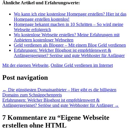
Ähnliche Artikel und Erfahrungswerte:
Wo kann ich eine kostenlose Homepage erstellen? Hier ist das
Homepage erstellen kostenlos!
Homepage bekannt machen in 10 Schritten – So wird meine
Webseite erfolgreich
Wo kostenlose Webseite erstellen? Meine Erfahrungen mit
Anbietern kostenloser Webseiten
Geld verdienen als Blogger – Mit einem Blog Geld verdienen
Erfahrungen: Welcher Bloghost ist empfehlenswert &
Anfängergeeignet? Seriöse und gute Webhoster für Anfänger
Mit der eigenen Webseite
,
Online Geld verdienen im Internet
Post navigation
←
Die günstigsten Domainanbieter – Hier gibt es die billigsten
Domains zum Schnäppchenpreis
Erfahrungen: Welcher Bloghost ist empfehlenswert &
Anfängergeeignet? Seriöse und gute Webhoster für Anfänger
→
7 Kommentare zu “
Eigene Webseite
erstellen ohne HTML