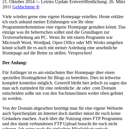
21. Oktober 2014
<- Letztes Update
Erstveröffentlichung:
26. März
2011
Geldschiene ®
Viele würden gerne eine eigene Homepage erstellen. Heute erkläre
ich euch anhand meiner Erfahrungen wie Ihr ohne
Programmierkenntnisse eine eigene Homepage gestalten könnt. Das
einzige was ihr beherrschen solltet sind die Grundlagen zur
Textverarbeitung am PC. Wenn ihr mit einem Programm wie
Microsoft Word, Wordpad, Open Office oder MS Works umgehen
könnt schafft ihr es auch mit meiner Anleitung eine ansehnliche
Homepage auf die Beine zu stellen. Versprochen!
Der Anfang:
Für Anfänger ist es am einfachsten Ihre Homepage über einen
speziellen Hostingdienst für Blogs zu betreiben. Dies ist teilweise
komplett kostenlos möglich. Generell bleibt hier jedoch zu sagen das
man sich zumindest für eine ordentliche .de oder .com Domain
entscheiden sollte um von den Suchmaschinen weiter oben gelistet
zu werden.
Von der Domain abgesehen benötigt man für eine eigene Webseite
auch Speicherplatz im Internet doch darüber müsst ihr euch keine
Gedanken machen. Auch über die Nutzung eines FTP Programms
und den damit verbundenen FTP Upload braucht ihr euch nicht
scheren. Ich zeige euch die einfachste Möglichkeit optisch