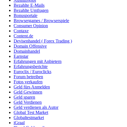
Aushilfsjobs
Bezahlte E-Mails
Bezahlte Umfragen
Bonusportale
Browsergames / Browserspiele
Consumer Opinion
Contaxe
Content.de
Devisenhandel ( Forex Trading )
Domain Offensive
Domainhandel
Earnstar
Erfahrungen mit Anbietern
Erfahrungsberichte
Euroclix / Euroclicks
Forum betreiben
Fotos verkaufen
Geld fürs Anmelden
Geld Gewinnen
Geld sparen
Geld Verdienen
Geld verdienen als Autor
Global Test Market
Globaltestmarket
iGraal