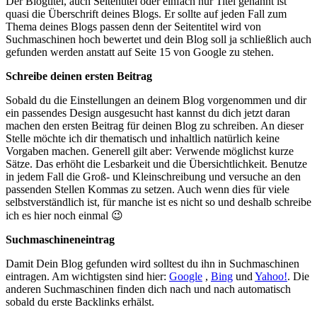
Der Blogtitel, auch Seitentitel oder einfach nur Titel genannt ist
quasi die Überschrift deines Blogs. Er sollte auf jeden Fall zum
Thema deines Blogs passen denn der Seitentitel wird von
Suchmaschinen hoch bewertet und dein Blog soll ja schließlich auch
gefunden werden anstatt auf Seite 15 von Google zu stehen.
Schreibe deinen ersten Beitrag
Sobald du die Einstellungen an deinem Blog vorgenommen und dir
ein passendes Design ausgesucht hast kannst du dich jetzt daran
machen den ersten Beitrag für deinen Blog zu schreiben. An dieser
Stelle möchte ich dir thematisch und inhaltlich natürlich keine
Vorgaben machen. Generell gilt aber: Verwende möglichst kurze
Sätze. Das erhöht die Lesbarkeit und die Übersichtlichkeit. Benutze
in jedem Fall die Groß- und Kleinschreibung und versuche an den
passenden Stellen Kommas zu setzen. Auch wenn dies für viele
selbstverständlich ist, für manche ist es nicht so und deshalb schreibe
ich es hier noch einmal 😉
Suchmaschineneintrag
Damit Dein Blog gefunden wird solltest du ihn in Suchmaschinen
eintragen. Am wichtigsten sind hier:
Google
,
Bing
und
Yahoo!
. Die
anderen Suchmaschinen finden dich nach und nach automatisch
sobald du erste Backlinks erhälst.