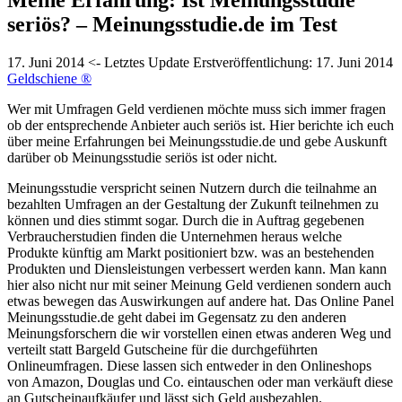
seriös? – Meinungsstudie.de im Test
17. Juni 2014
<- Letztes Update
Erstveröffentlichung:
17. Juni 2014
Geldschiene ®
Wer mit Umfragen Geld verdienen möchte muss sich immer fragen
ob der entsprechende Anbieter auch seriös ist. Hier berichte ich euch
über meine Erfahrungen bei Meinungsstudie.de und gebe Auskunft
darüber ob Meinungsstudie seriös ist oder nicht.
Meinungsstudie verspricht seinen Nutzern durch die teilnahme an
bezahlten Umfragen an der Gestaltung der Zukunft teilnehmen zu
können und dies stimmt sogar. Durch die in Auftrag gegebenen
Verbraucherstudien finden die Unternehmen heraus welche
Produkte künftig am Markt positioniert bzw. was an bestehenden
Produkten und Diensleistungen verbessert werden kann. Man kann
hier also nicht nur mit seiner Meinung Geld verdienen sondern auch
etwas bewegen das Auswirkungen auf andere hat. Das Online Panel
Meinungsstudie.de geht dabei im Gegensatz zu den anderen
Meinungsforschern die wir vorstellen einen etwas anderen Weg und
verteilt statt Bargeld Gutscheine für die durchgeführten
Onlineumfragen. Diese lassen sich entweder in den Onlineshops
von Amazon, Douglas und Co. eintauschen oder man verkäuft diese
an Gutscheinaufkäufer und lässt sich Geld ausbezahlen.