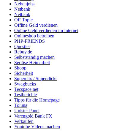
Nebenjobs
Netbank
Netbank
Off Topic
Offline Geld verdienen
Online Geld verdienen im Internet
Onlineshop betreiben
PHP-FRIENDS
Questler
Rebuy.de
Selbstständig machen
Seriöse Heimarbeit
Shoop
Sicherheit
Superclix / Superclicks
Swagbucks
Tecspace.net
Testberichte
Tipps für die Homepage
Toluna
Unister Panel
Varengold Bank FX
Verkaufen
Youtube Videos machen