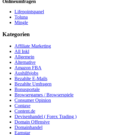
Onlineumfragen
Lifepointspanel
Toluna
Mingle
Kategorien
Affiliate Marketing
All Inkl
Allgemein
Alternative
Amazon FBA
Aushilfsjobs
Bezahlte E-Mails
Bezahlte Umfragen
Bonusportale
Browsergames / Browserspiele
Consumer Opinion
Contaxe
Content.de
Devisenhandel ( Forex Trading )
Domain Offensive
Domainhandel
Earnstar