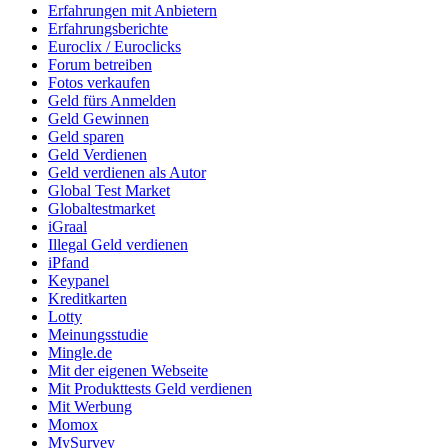
Erfahrungen mit Anbietern
Erfahrungsberichte
Euroclix / Euroclicks
Forum betreiben
Fotos verkaufen
Geld fürs Anmelden
Geld Gewinnen
Geld sparen
Geld Verdienen
Geld verdienen als Autor
Global Test Market
Globaltestmarket
iGraal
Illegal Geld verdienen
iPfand
Keypanel
Kreditkarten
Lotty
Meinungsstudie
Mingle.de
Mit der eigenen Webseite
Mit Produkttests Geld verdienen
Mit Werbung
Momox
MySurvey